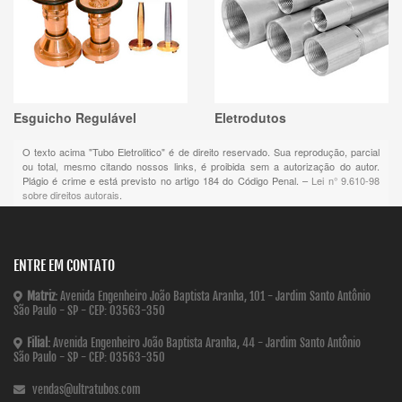
Esguicho Regulável
Eletrodutos
O texto acima "
Tubo Eletrolitico
" é de direito reservado. Sua reprodução, parcial
ou total, mesmo citando nossos links, é proibida sem a autorização do autor.
Plágio é crime e está previsto no artigo 184 do Código Penal. –
Lei n° 9.610-98
sobre direitos autorais
.
ENTRE EM CONTATO
Matriz:
Avenida Engenheiro João Baptista Aranha, 101 - Jardim Santo Antônio
São Paulo - SP - CEP: 03563-350
Filial:
Avenida Engenheiro João Baptista Aranha, 44 - Jardim Santo Antônio
São Paulo - SP - CEP: 03563-350
vendas@ultratubos.com