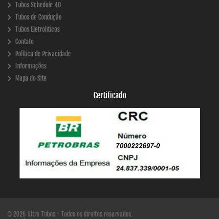
Tubos Schedule 40
Tubos de Condução
Tubos Eletroliticos
Contato
Política de Privacidade
Informações
Mapa do Site
Certificado
© 2026 Ultra Tubos - Todos os direitos reservados.