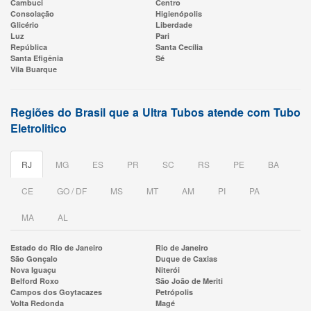
Cambuci
Centro
Consolação
Higienópolis
Glicério
Liberdade
Luz
Pari
República
Santa Cecília
Santa Efigênia
Sé
Vila Buarque
Regiões do Brasil que a Ultra Tubos atende com Tubo
Eletrolitico
RJ
MG
ES
PR
SC
RS
PE
BA
CE
GO / DF
MS
MT
AM
PI
PA
MA
AL
Estado do Rio de Janeiro
Rio de Janeiro
São Gonçalo
Duque de Caxias
Nova Iguaçu
Niterói
Belford Roxo
São João de Meriti
Campos dos Goytacazes
Petrópolis
Volta Redonda
Magé