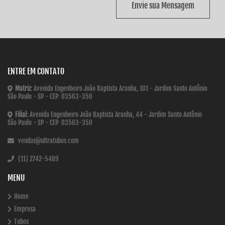
Envie sua Mensagem
ENTRE EM CONTATO
Matriz:
Avenida Engenheiro João Baptista Aranha, 101 - Jardim Santo Antônio
São Paulo - SP - CEP: 03563-350
Filial:
Avenida Engenheiro João Baptista Aranha, 44 - Jardim Santo Antônio
São Paulo - SP - CEP: 03563-350
vendas@ultratubos.com
(11) 2742-5489
MENU
Home
Empresa
Tubos