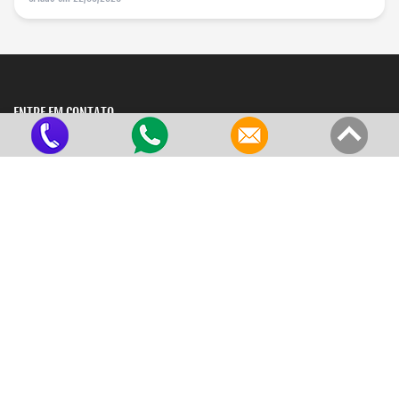
ENTRE EM CONTATO
Matriz:
Avenida Engenheiro João Baptista Aranha, 101 - Jardim Santo Antônio
São Paulo - SP - CEP: 03563-350
Filial:
Avenida Engenheiro João Baptista Aranha, 44 - Jardim Santo Antônio
São Paulo - SP - CEP: 03563-350
vendas@ultratubos.com
(11) 2742-5489
MENU
Home
Empresa
Tubos