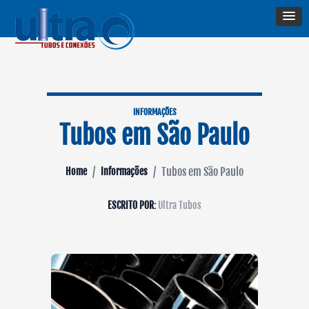
INFORMAÇÕES
Tubos em São Paulo
/
/
Tubos em São Paulo
Home
Informações
ESCRITO POR:
Ultra Tubos